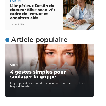
LOISIRS
L’Impérieux Destin du
docteur Elise scan vf :
ordre de lecture et
chapitres clés
4 août 2026
Article populaire
SOINS
4 gestes simples pour
soulager la grippe
La grippe est une maladie récurrente et omniprésente dans
le quotidien de
…