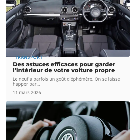
TRANSPORT
Des astuces efficaces pour garder
l’intérieur de votre voiture propre
Le neuf a parfois un goût d'éphémère. On se laisse
happer par
…
11 mars 2026