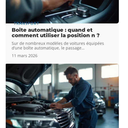
TRANSPORT
Boîte automatique : quand et
comment utiliser la position n ?
Sur de nombreux modèles de voitures équipées
d’une boîte automatique, le passage
…
11 mars 2026