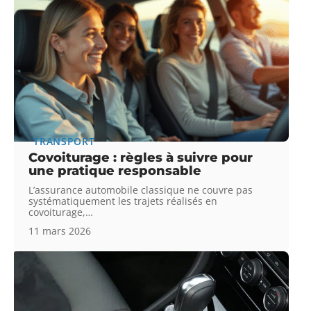
TRANSPORT
Covoiturage : règles à suivre pour
une pratique responsable
L’assurance automobile classique ne couvre pas
systématiquement les trajets réalisés en
covoiturage,
…
11 mars 2026