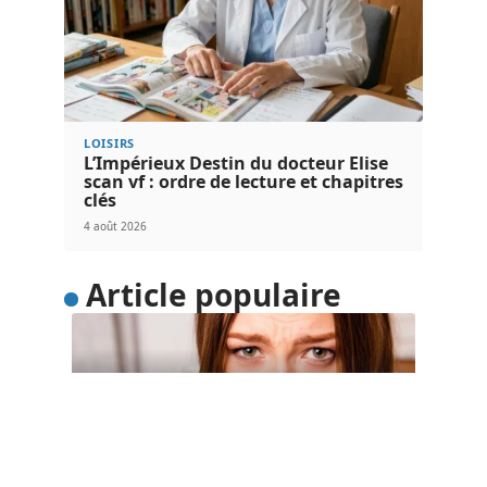
LOISIRS
L’Impérieux Destin du docteur Elise
scan vf : ordre de lecture et chapitres
clés
4 août 2026
Article populaire
SOINS
4 gestes simples pour
soulager la grippe
La grippe est une maladie récurrente et
omniprésente dans le quotidien de
…