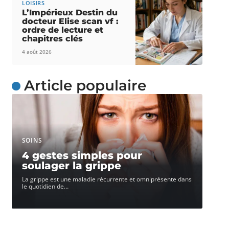
LOISIRS
L’Impérieux Destin du
docteur Elise scan vf :
ordre de lecture et
chapitres clés
4 août 2026
Article populaire
SOINS
4 gestes simples pour
soulager la grippe
La grippe est une maladie récurrente et omniprésente dans
le quotidien de
…