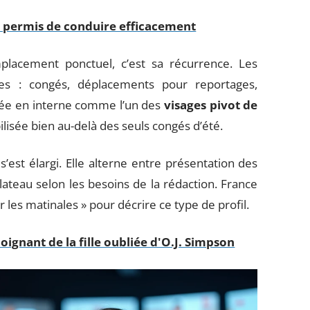
e permis de conduire efficacement
placement ponctuel, c’est sa récurrence. Les
es : congés, déplacements pour reportages,
ifiée en interne comme l’un des
visages pivot de
ilisée bien au-delà des seuls congés d’été.
est élargi. Elle alterne entre présentation des
teau selon les besoins de la rédaction. France
 les matinales » pour décrire ce type de profil.
ignant de la fille oubliée d'O.J. Simpson