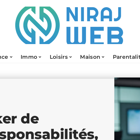
nce
Immo
Loisirs
Maison
Parentali
ker de
esponsabilités,