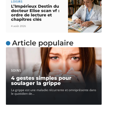
LOISIRS
L’Impérieux Destin du
docteur Elise scan vf :
ordre de lecture et
chapitres clés
4 août 2026
Article populaire
SOINS
4 gestes simples pour
soulager la grippe
La grippe est une maladie récurrente et omniprésente dans
le quotidien de
…