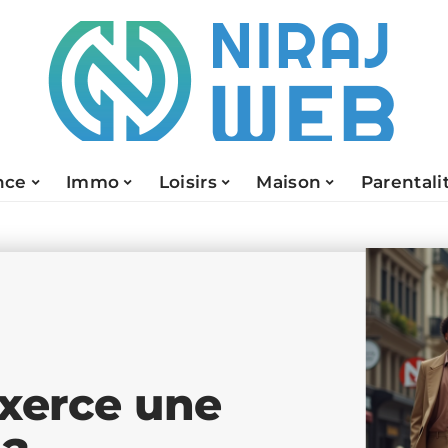
nce
Immo
Loisirs
Maison
Parentali
exerce une