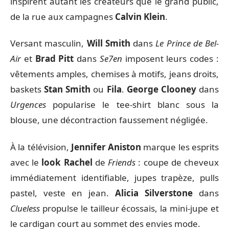
inspirent autant les créateurs que le grand public,
de la rue aux campagnes
Calvin Klein
.
Versant masculin,
Will Smith
dans
Le Prince de Bel-
Air
et
Brad Pitt
dans
Se7en
imposent leurs codes :
vêtements amples, chemises à motifs, jeans droits,
baskets
Stan Smith
ou
Fila
.
George Clooney
dans
Urgences
popularise le tee-shirt blanc sous la
blouse, une décontraction faussement négligée.
À la télévision,
Jennifer Aniston
marque les esprits
avec le
look Rachel
de
Friends
: coupe de cheveux
immédiatement identifiable, jupes trapèze, pulls
pastel, veste en jean.
Alicia Silverstone
dans
Clueless
propulse le tailleur écossais, la mini-jupe et
le cardigan court au sommet des envies mode.