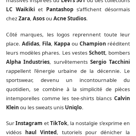
massives inspirées du
Levi’s 501
ou des collections
LC Waikiki
et
Pantashop
s’affichent désormais
chez
Zara
,
Asos
ou
Acne Studios
.
Côté marques, les logos reprennent toute leur
place.
Adidas
,
Fila
,
Kappa
ou
Champion
rééditent
leurs modèles phares. Les vestes
Schott
, bombers
Alpha Industries
, survêtements
Sergio Tacchini
rappellent l’énergie urbaine de la décennie. Le
sportswear, devenu un incontournable du
quotidien, se combine à la simplicité de pièces
intemporelles comme les tee-shirts blancs
Calvin
Klein
ou les sweats unis
Uniqlo
.
Sur
Instagram
et
TikTok
, la nostalgie s’exprime en
vidéos
haul Vinted
, tutoriels pour dénicher la