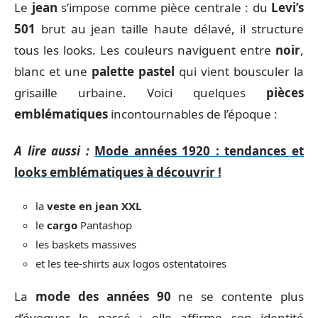
Le
jean
s’impose comme pièce centrale : du
Levi’s
501
brut au jean taille haute délavé, il structure
tous les looks. Les couleurs naviguent entre
noir
,
blanc et une
palette pastel
qui vient bousculer la
grisaille urbaine. Voici quelques
pièces
emblématiques
incontournables de l’époque :
A lire aussi :
Mode années 1920 : tendances et
looks emblématiques à découvrir !
la
veste en jean XXL
le
cargo
Pantashop
les baskets massives
et les tee-shirts aux logos ostentatoires
La
mode des années 90
ne se contente plus
d’évoquer le passé : elle affirme son identité