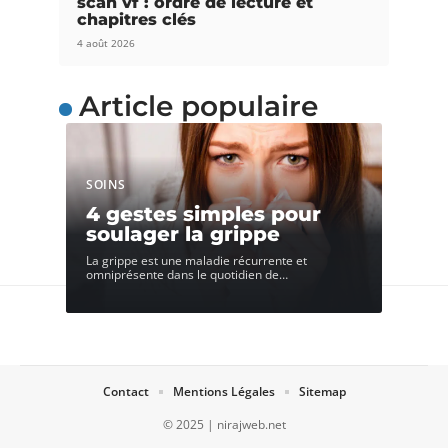
scan vf : ordre de lecture et
chapitres clés
4 août 2026
Article populaire
SOINS
4 gestes simples pour
soulager la grippe
La grippe est une maladie récurrente et
omniprésente dans le quotidien de
…
Contact
Mentions Légales
Sitemap
© 2025 | nirajweb.net