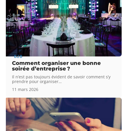
B2B
Comment organiser une bonne
soirée d’entreprise ?
Il n’est pas toujours évident de savoir comment s’y
prendre pour organiser
…
11 mars 2026