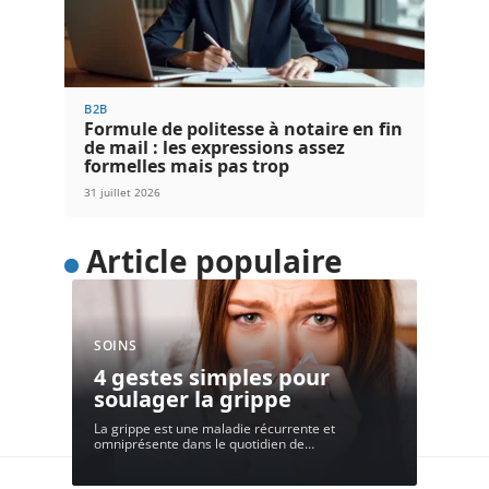
B2B
Formule de politesse à notaire en fin
de mail : les expressions assez
formelles mais pas trop
31 juillet 2026
Article populaire
SOINS
4 gestes simples pour
soulager la grippe
La grippe est une maladie récurrente et
omniprésente dans le quotidien de
…