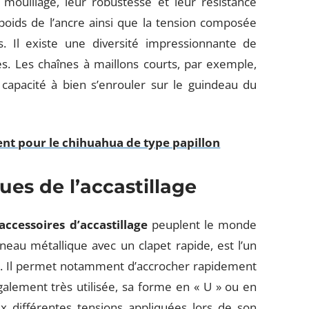
 mouillage, leur robustesse et leur résistance
oids de l’ancre ainsi que la tension composée
s. Il existe une diversité impressionnante de
s. Les chaînes à maillons courts, par exemple,
ur capacité à bien s’enrouler sur le guindeau du
nt pour le chihuahua de type papillon
ues de l’accastillage
accessoires d’accastillage
peuplent le monde
nneau métallique avec un clapet rapide, est l’un
ge. Il permet notamment d’accrocher rapidement
alement très utilisée, sa forme en « U » ou en
x différentes tensions appliquées lors de son