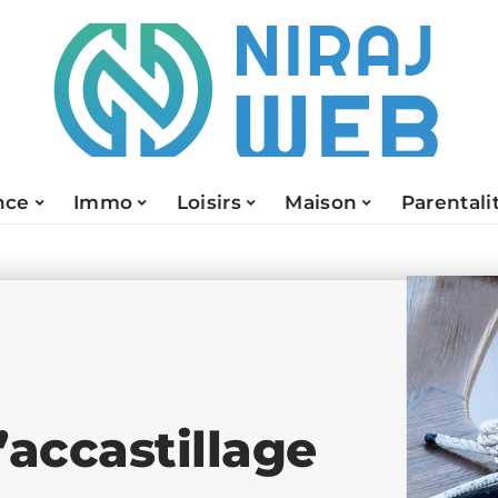
nce
Immo
Loisirs
Maison
Parentali
’accastillage