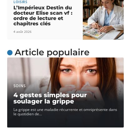
LOISIRS
L’Impérieux Destin du
docteur Elise scan vf :
ordre de lecture et
chapitres clés
4 août 2026
Article populaire
SOINS
4 gestes simples pour
soulager la grippe
La grippe est une maladie récurrente et omniprésente dans
le quotidien de
…