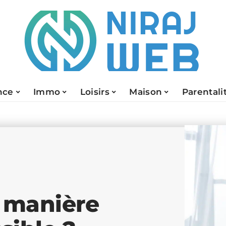
nce
Immo
Loisirs
Maison
Parentali
e manière