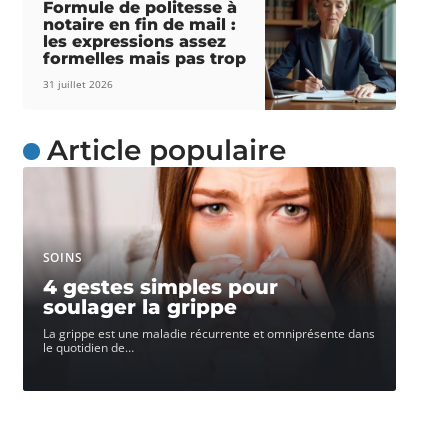
Formule de politesse à
notaire en fin de mail :
les expressions assez
formelles mais pas trop
31 juillet 2026
Article populaire
SOINS
4 gestes simples pour
soulager la grippe
La grippe est une maladie récurrente et omniprésente dans
le quotidien de
…