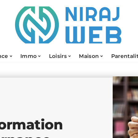
nce
Immo
Loisirs
Maison
Parentali
 formation