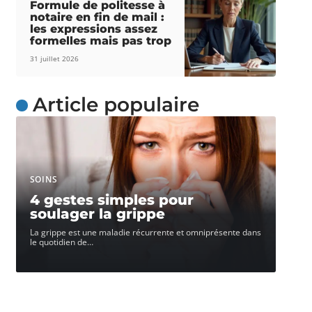
Formule de politesse à
notaire en fin de mail :
les expressions assez
formelles mais pas trop
31 juillet 2026
Article populaire
SOINS
4 gestes simples pour
soulager la grippe
La grippe est une maladie récurrente et omniprésente dans
le quotidien de
…