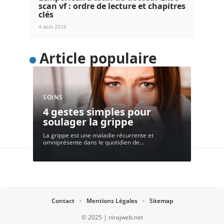
scan vf : ordre de lecture et chapitres
clés
4 août 2026
Article populaire
SOINS
4 gestes simples pour
soulager la grippe
La grippe est une maladie récurrente et
omniprésente dans le quotidien de
…
Contact
Mentions Légales
Sitemap
© 2025 | nirajweb.net