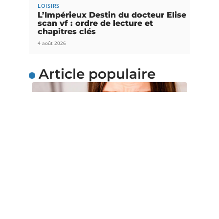
LOISIRS
L’Impérieux Destin du docteur Elise
scan vf : ordre de lecture et
chapitres clés
4 août 2026
Article populaire
SOINS
4 gestes simples pour
soulager la grippe
La grippe est une maladie récurrente et
omniprésente dans le quotidien de
…
Contact
Mentions Légales
Sitemap