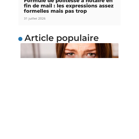
Formule de politesse à notaire en
fin de mail : les expressions assez
formelles mais pas trop
31 juillet 2026
Article populaire
SOINS
4 gestes simples pour
soulager la grippe
La grippe est une maladie récurrente et
omniprésente dans le quotidien de
…
Contact
Mentions Légales
Sitemap
© 2025 | nirajweb.net